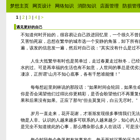
梦想主页
网页设计
网络知识
消防知识
店面管理
防损管
1
|
2
|
3
|
4
|
>
遇见更好的自己
不知道何时开始的，很容易让自己跌进回忆里，一个很久不曾
又害怕死寂，总想在繁华的城市选一个安静的角落，卸下所有
遍，该发的信息发一遍，然后对自己说：“其实没有什么是过
人生大抵繁华有时也是简单过，走过春夏走过秋冬，已经过
水的过。可是再幸福的生活也有不如意，人世间的事总是优劣
凄凉，正所谓“山月不知心底事，各有千愁谁能懂！”
每每想起里则林说的那段话：“如果时间会轮回，如果生命
你是否会渴望他们过得比你更精彩，是否会盼望他们不再重复
果和后果没有如果。正应了那句“但去莫复问，白云无尽时。”
岁月一直走来，花开花谢，才渐渐发现很多事情我们无法左
物是人非。认识的人越来越多可联系的人越来越少，知心的人
是完全不知道彼此的心事，那么嘈杂那么多人在说话，可是没
每个时段每个角落都有故事发生，每天面对沉重的压力总在