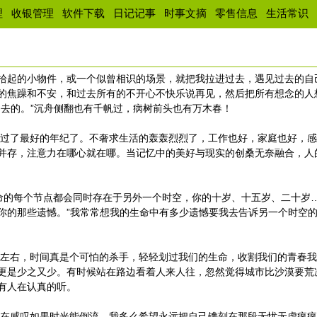
理
收银管理
软件下载
日记记事
时事文摘
零售信息
生活常识
拾起的小物件，或一个似曾相识的场景，就把我拉进过去，遇见过去的自
的焦躁和不安，和过去所有的不开心不快乐说再见，然后把所有想念的人
不去的。”沉舟侧翻也有千帆过，病树前头也有万木春！
了最好的年纪了。不奢求生活的轰轰烈烈了，工作也好，家庭也好，感
并存，注意力在哪心就在哪。当记忆中的美好与现实的创桑无奈融合，人
的每个节点都会同时存在于另外一个时空，你的十岁、十五岁、二十岁
你的那些遗憾。”我常常想我的生命中有多少遗憾要我去告诉另一个时空
右，时间真是个可怕的杀手，轻轻划过我们的生命，收割我们的青春我
更是少之又少。有时候站在路边看着人来人往，忽然觉得城市比沙漠要荒
有人在认真的听。
感叹如果时光能倒流，我多么希望永远把自己镌刻在那段无忧无虑疯疯