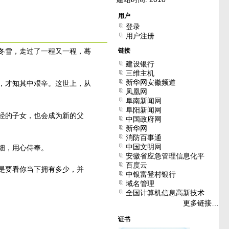
用户
登录
用户注册
冬雪，走过了一程又一程，蓦
链接
建设银行
三维主机
新华网安徽频道
，才知其中艰辛。这世上，从
凤凰网
阜南新闻网
阜阳新闻网
经的子女，也会成为新的父
中国政府网
新华网
消防百事通
中国文明网
细，用心侍奉。
安徽省应急管理信息化平
百度云
台
是要看你当下拥有多少，并
中银富登村银行
域名管理
全国计算机信息高新技术
考试证书查询
更多链接…
证书