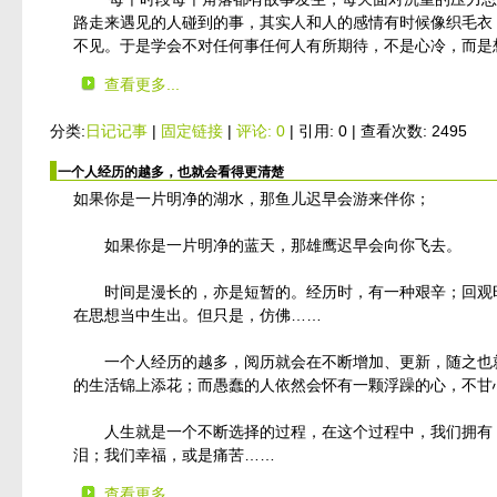
路走来遇见的人碰到的事，其实人和人的感情有时候像织毛衣
不见。于是学会不对任何事任何人有所期待，不是心冷，而是
查看更多...
分类:
日记记事
|
固定链接
|
评论: 0
| 引用: 0 | 查看次数: 2495
一个人经历的越多，也就会看得更清楚
如果你是一片明净的湖水，那鱼儿迟早会游来伴你；
如果你是一片明净的蓝天，那雄鹰迟早会向你飞去。
时间是漫长的，亦是短暂的。经历时，有一种艰辛；回观时
在思想当中生出。但只是，仿佛……
一个人经历的越多，阅历就会在不断增加、更新，随之也就
的生活锦上添花；而愚蠢的人依然会怀有一颗浮躁的心，不甘
人生就是一个不断选择的过程，在这个过程中，我们拥有，
泪；我们幸福，或是痛苦……
查看更多...