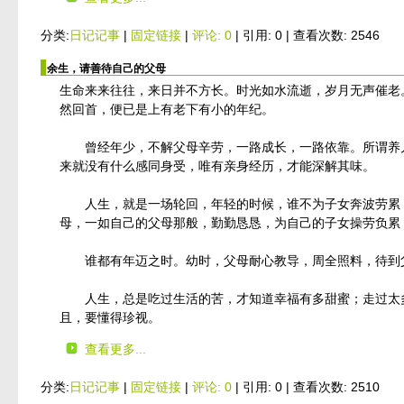
分类:
日记记事
|
固定链接
|
评论: 0
| 引用: 0 | 查看次数: 2546
余生，请善待自己的父母
生命来来往往，来日并不方长。时光如水流逝，岁月无声催老
然回首，便已是上有老下有小的年纪。
曾经年少，不解父母辛劳，一路成长，一路依靠。所谓养儿
来就没有什么感同身受，唯有亲身经历，才能深解其味。
人生，就是一场轮回，年轻的时候，谁不为子女奔波劳累，
母，一如自己的父母那般，勤勤恳恳，为自己的子女操劳负累
谁都有年迈之时。幼时，父母耐心教导，周全照料，待到父
人生，总是吃过生活的苦，才知道幸福有多甜蜜；走过太多
且，要懂得珍视。
查看更多...
分类:
日记记事
|
固定链接
|
评论: 0
| 引用: 0 | 查看次数: 2510