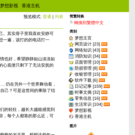
梦想影视
香港主机
预览模式:
普通
|
列表
简繁转换
轉換到繁體中文
类别
己。其实骨子里我喜欢安静可
梦想主页
想一遍，该打的的电话打一
网页设计 [23]
网络知识 [43]
消防知识 [34]
情也好，希望静静如山淡淡如
店面管理 [10]
的心底便只剩下了无法安抚的
防损管理 [8]
收银管理 [15]
软件下载 [6]
……仍在另外一个世界舞动着，
日记记事 [159]
的自己？可是这世间的事除了结
时事文摘 [32]
零售信息 [16]
生活常识 [104]
们的轻狂，越长大越能感觉到
梦想影视
凉，每个人都靠的那么近，可
香港主机
图片
癫癫的岁月里。想想这些年一