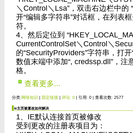
＼Control＼Lsa”，双击右边栏中的 “Se
开“编辑多字符串”对话框，在列表框光标
符。
4、然后定位到 “HKEY_LOCAL_M
CurrentControlSet＼Control＼Sec
的“SecurityProviders”字符
数值末端中添加“, credssp.dll
格。
查看更多...
分类:
网络知识
|
固定链接
|
评论: 0
| 引用: 0 | 查看次数: 2577
ie主页被篡改如何解决
1、IE默认连接首页被修改
受到更改的注册表项目为：