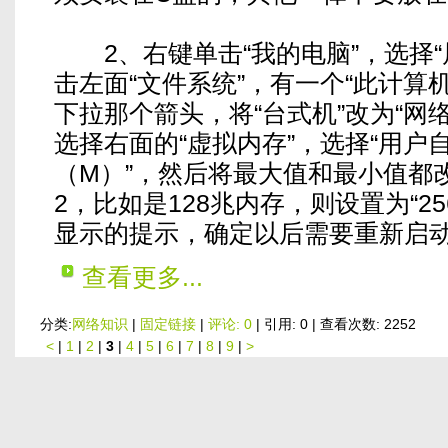
2、右键单击“我的电脑”，选择“属
击左面“文件系统”，有一个“此计算
下拉那个箭头，将“台式机”改为“网
选择右面的“虚拟内存”，选择“用户
（M）”，然后将最大值和最小值都
2，比如是128兆内存，则设置为“2
显示的提示，确定以后需要重新启
查看更多...
分类:
网络知识
|
固定链接
|
评论: 0
| 引用: 0 | 查看次数: 2252
<
|
1
|
2
|
3
|
4
|
5
|
6
|
7
|
8
|
9
|
>