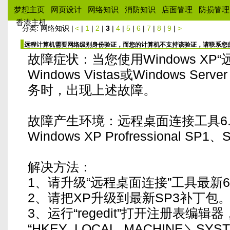
梦想主页
网页设计
网络知识
消防知识
店面管理
防损管理
香港主机
分类: 网络知识 |
<
|
1
|
2
|
3
|
4
|
5
|
6
|
7
|
8
|
9
|
>
远程计算机需要网络级别身份验证，而您的计算机不支持该验证，请联系您
故障症状：当您使用Windows XP
Windows Vistas或Windows Se
务时，出现上述故障。
故障产生环境：远程桌面连接工具6
Windows XP Profressional SP1
解决方法：
1、请升级“远程桌面连接”工具最新6
2、请把XP升级到最新SP3补丁包
3、运行“regedit”打开注册表编辑
“HKEY_LOCAL_MACHINE＼SYSTEM