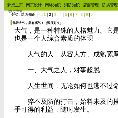
梦想主页
网页设计
网络知识
消防知识
店面管理
防损管理
香港主机
分类: 网络知识 |
<
|
1
|
2
|
3
|
4
|
5
|
6
|
7
|
8
|
9
|
>
你若大气，必有福气！（深度好文）
大气，是一种特殊的人格魅力。它
也是一个人综合素质的体现。
大气的人，从容大方、成熟宽厚
一、大气之人，对事超脱
人生世间，无论如何也逃不过命
猝不及防的打击，始料未及的挫
手可得的利益，随时发生。